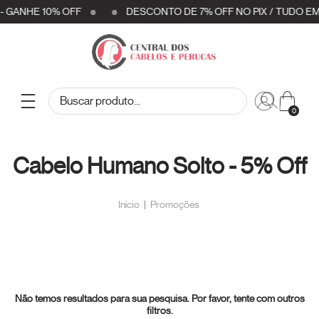
 GANHE 10% OFF
DESCONTO DE 7% OFF NO PIX / TUDO EM
0
Cabelo Humano Solto - 5% Off
Início
|
Promoções
Não temos resultados para sua pesquisa. Por favor, tente com outros
filtros.