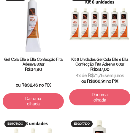
Gel Cola Elle e Ella Confecção Fita
Kit 6 Unidades Gel Cola Elle e Ella
Adesiva 30gr
Confecção Fita Adesiva 60gr
R$34,90
R$287,00
4
x de
R$71,75
sem juros
ou
R$266,91
no PIX
ou
R$32,46
no PIX
Dar uma
Dar uma
olhada
olhada
ESGOTADO
ESGOTADO