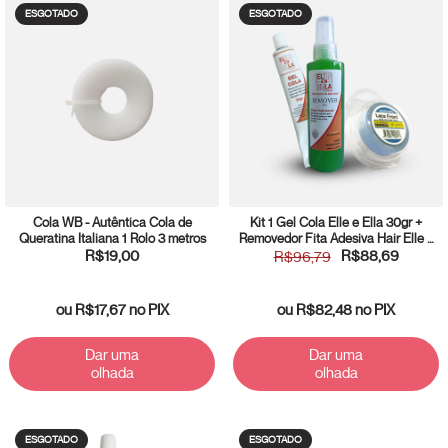
ESGOTADO
ESGOTADO
Cola WB - Autêntica Cola de
Kit 1 Gel Cola Elle e Ella 30gr +
Queratina Italiana 1 Rolo 3 metros
Removedor Fita Adesiva Hair Elle e
Ella 150ml + 1 Fita Adesiva Lace
R$19,00
R$88,69
R$96,79
Front 1,27x2,7m
ou
R$17,67
no PIX
ou
R$82,48
no PIX
Dar uma
Dar uma
olhada
olhada
ESGOTADO
ESGOTADO