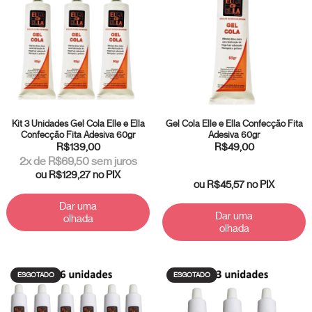
Kit 3 Unidades Gel Cola Elle e Ella
Gel Cola Elle e Ella Confecção Fita
Confecção Fita Adesiva 60gr
Adesiva 60gr
R$139,00
R$49,00
2
x de
R$69,50
sem juros
ou
R$129,27
no PIX
ou
R$45,57
no PIX
Dar uma
Dar uma
olhada
olhada
ESGOTADO
ESGOTADO