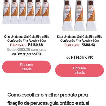
Kit 6 Unidades Gel Cola Elle e Ella
Kit 3 Unidades Gel Cola Elle e Ella
Confecção Fita Adesiva 30gr
Confecção Fita Adesiva 30gr
R$189,88
R$98,40
R$206,40
R$103,20
3
x de
R$63,29
sem juros
ou
R$176,59
no PIX
ou
R$91,51
no PIX
Dar uma
Dar uma
olhada
olhada
Como escolher o melhor produto para
fixação de perucas: guia prático e atual