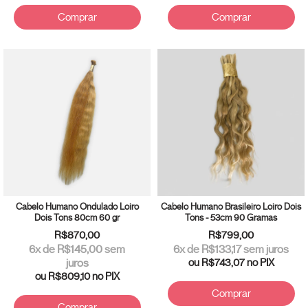
Comprar
Comprar
Cabelo Humano Ondulado Loiro
Cabelo Humano Brasileiro Loiro Dois
Dois Tons 80cm 60 gr
Tons - 53cm 90 Gramas
R$870,00
R$799,00
6
x de
R$145,00
sem
6
x de
R$133,17
sem juros
juros
ou
R$743,07
no PIX
ou
R$809,10
no PIX
Comprar
Comprar