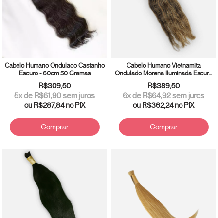
Cabelo Humano Ondulado Castanho
Cabelo Humano Vietnamita
Escuro - 60cm 50 Gramas
Ondulado Morena Iluminada Escuro
55cm 50 gramas
R$309,50
R$389,50
5
x de
R$61,90
sem juros
6
x de
R$64,92
sem juros
ou
R$287,84
no PIX
ou
R$362,24
no PIX
Comprar
Comprar