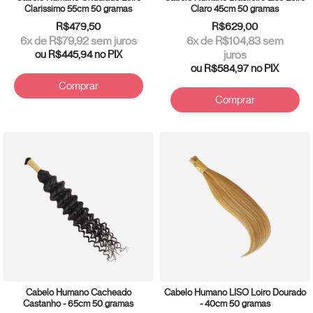
Clarissimo 55cm 50 gramas
Claro 45cm 50 gramas
R$479,50
R$629,00
6
x de
R$79,92
sem juros
6
x de
R$104,83
sem
ou
R$445,94
no PIX
juros
ou
R$584,97
no PIX
Comprar
Comprar
Cabelo Humano Cacheado
Cabelo Humano LISO Loiro Dourado
Castanho - 65cm 50 gramas
- 40cm 50 gramas