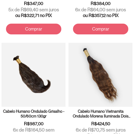
R$347,00
R$384,00
5
x de
R$69,40
sem juros
6
x de
R$64,00
sem juros
ou
R$322,71
no PIX
ou
R$357,12
no PIX
Comprar
Comprar
Cabelo Humano Ondulado Grisalho -
Cabelo Humano Vietnamita
50/60cm 130gr
Ondulado Morena Iluminada Dois
Tons 55cm 50 gramas
R$987,00
R$424,50
6
x de
R$164,50
sem
6
x de
R$70,75
sem juros