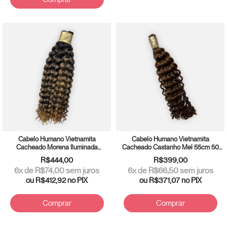
Cabelo Humano Vietnamita
Cabelo Humano Vietnamita
Cacheado Morena Iluminada
Cacheado Castanho Mel 55cm 50
Mechas 55cm 50 gramas
gramas
R$444,00
R$399,00
6
x de
R$74,00
sem juros
6
x de
R$66,50
sem juros
ou
R$412,92
no PIX
ou
R$371,07
no PIX
Comprar
Comprar