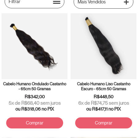
Filtrar
Cabelo Humano Ondulado Castanho
Cabelo Humano Liso Castanho
- 65cm 50 Gramas
Escuro - 65cm 50 Gramas
R$342,00
R$448,50
5
x de
R$68,40
sem juros
6
x de
R$74,75
sem juros
ou
R$318,06
no PIX
ou
R$417,11
no PIX
Comprar
Comprar