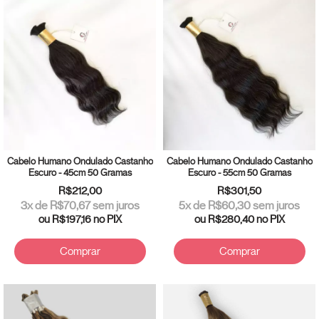
Cabelo Humano Ondulado Castanho
Cabelo Humano Ondulado Castanho
Escuro - 45cm 50 Gramas
Escuro - 55cm 50 Gramas
R$212,00
R$301,50
3
x de
R$70,67
sem juros
5
x de
R$60,30
sem juros
ou
R$197,16
no PIX
ou
R$280,40
no PIX
Comprar
Comprar