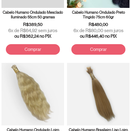
Cabelo Humano Ondulado Mesclado
Cabelo Humano Ondulado Preto
Iluminado 55cm 50 gramas
Tingido 75cm 60gr
R$389,50
R$480,00
6
x de
R$64,92
sem juros
6
x de
R$80,00
sem juros
ou
R$362,24
no PIX
ou
R$446,40
no PIX
Comprar
Comprar
Cabelo Humano Ondulado Loiro
Cabelo Humano Brasileiro Liso Loiro