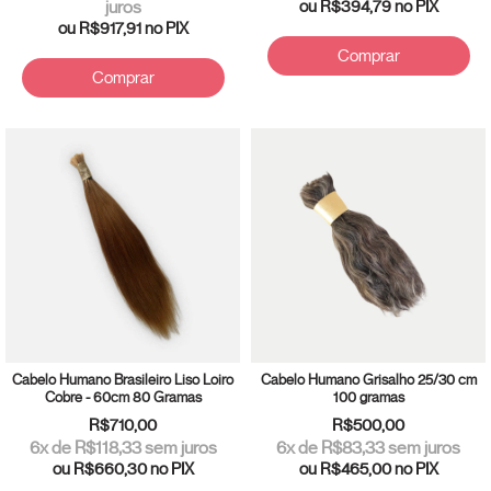
juros
ou
R$394,79
no PIX
ou
R$917,91
no PIX
Comprar
Comprar
Cabelo Humano Brasileiro Liso Loiro
Cabelo Humano Grisalho 25/30 cm
Cobre - 60cm 80 Gramas
100 gramas
R$710,00
R$500,00
6
x de
R$118,33
sem juros
6
x de
R$83,33
sem juros
ou
R$660,30
no PIX
ou
R$465,00
no PIX