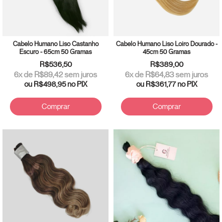
Cabelo Humano Liso Castanho
Cabelo Humano Liso Loiro Dourado -
Escuro - 65cm 50 Gramas
45cm 50 Gramas
R$536,50
R$389,00
6
x de
R$89,42
sem juros
6
x de
R$64,83
sem juros
ou
R$498,95
no PIX
ou
R$361,77
no PIX
Comprar
Comprar