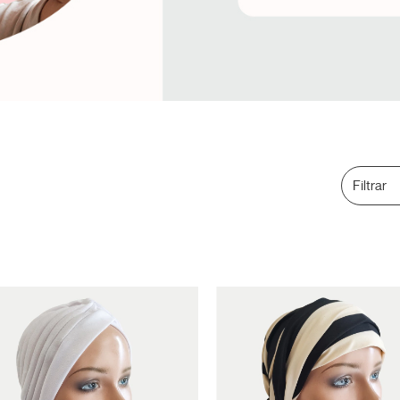
Filtrar