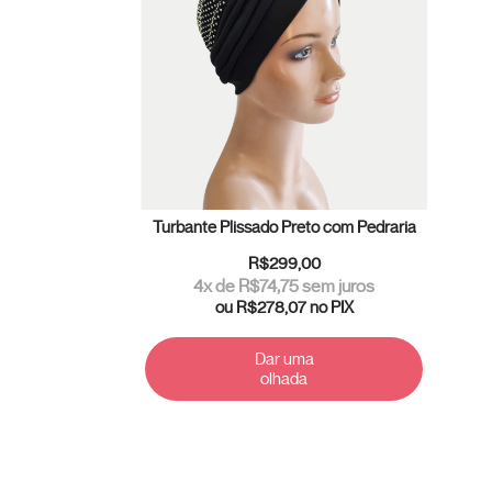
Turbante Plissado Preto com Pedraria
R$299,00
4
x de
R$74,75
sem juros
ou
R$278,07
no PIX
Dar uma
olhada