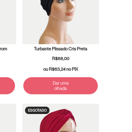
rrom
Turbante Plissado Cris Preta
R$68,00
ou
R$63,24
no PIX
Dar uma
olhada
ESGOTADO