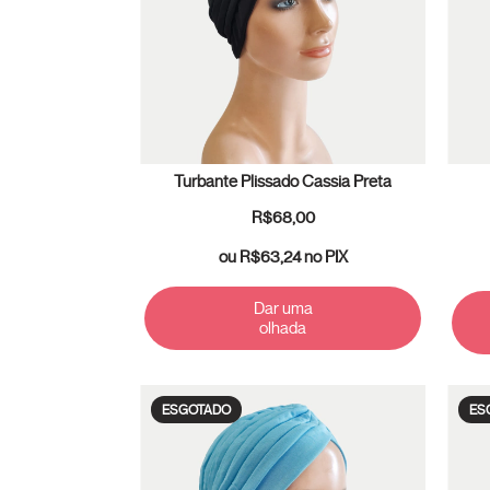
Turbante Plissado Cassia Preta
R$68,00
ou
R$63,24
no PIX
Dar uma
olhada
ESGOTADO
ES