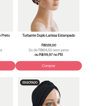
e Preto
Turbante Duplo Larissa Estampado
R$129,00
os
2
x de
R$64,50
sem juros
ou
R$119,97
no PIX
Comprar
ESGOTADO