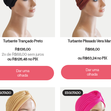
Turbante Trançado Preto
Turbante Plissado Vera Ma
R$136,00
R$68,00
2
x de
R$68,00
sem juros
ou
R$63,24
no PIX
ou
R$126,48
no PIX
Dar uma
Dar uma
olhada
olhada
GOTADO
ESGOTADO