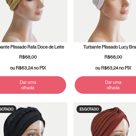
ante Plissado Rafa Doce de Leite
Turbante Plissado Lucy Br
R$68,00
R$68,00
ou
R$63,24
no PIX
ou
R$63,24
no PIX
Dar uma
Dar uma
olhada
olhada
GOTADO
ESGOTADO