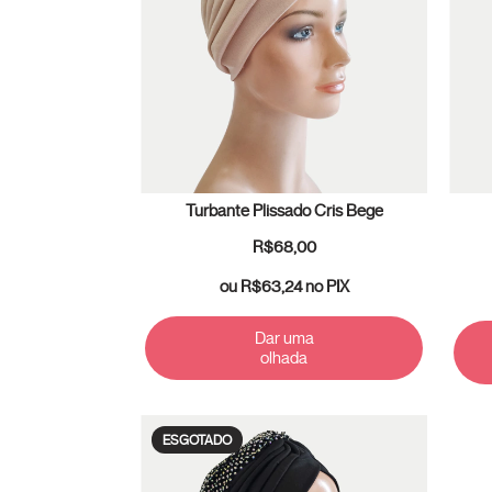
Turbante Plissado Cris Bege
R$68,00
ou
R$63,24
no PIX
Dar uma
olhada
ESGOTADO