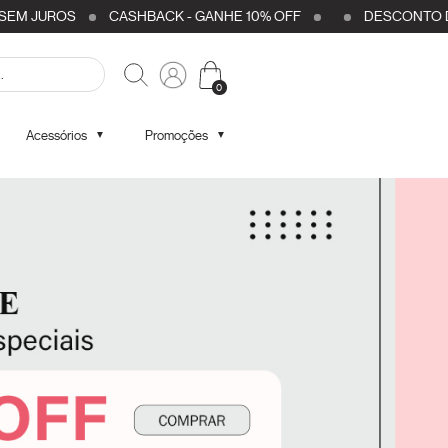
ROS
CASHBACK - GANHE 10% OFF
DESCONTO DE 7% OFF
0
Acessórios
Promoções
▼
▼