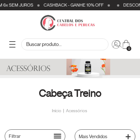
M 6x SEM JUROS
CASHBACK - GANHE 10% OFF
DESCONTO
0
Cabeça Treino
Início
|
Acessórios
Filtrar