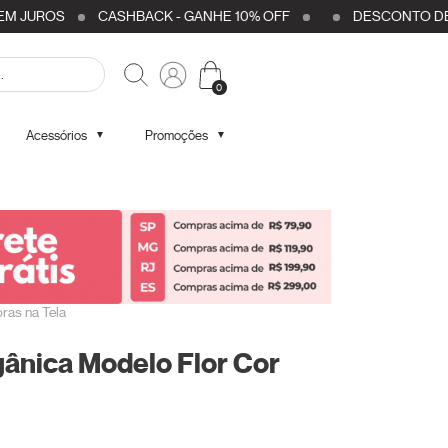
JUROS
CASHBACK - GANHE 10% OFF
DESCONTO DE 7% O
0
Acessórios
Promoções
▼
▼
bras na Tela
gânica Modelo Flor Cor