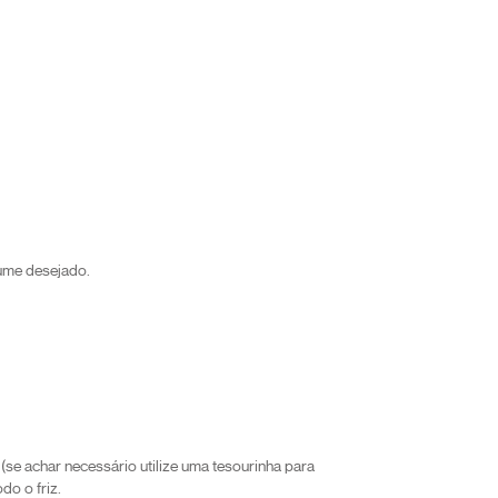
ume desejado.
se achar necessário utilize uma tesourinha para
odo o friz.