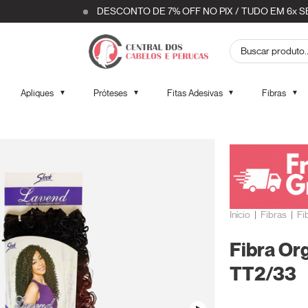
DESCONTO DE 7% OFF NO PIX / TUDO EM 6x SEM 
Apliques
Próteses
Fitas Adesivas
Fibras
▼
▼
▼
▼
Início
|
Fibras
|
Fi
Fibra Or
TT2/33