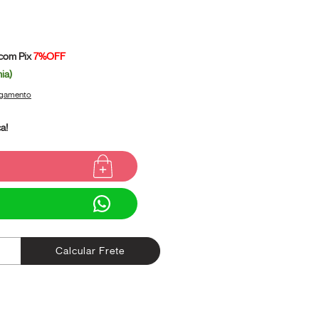
com Pix
7%OFF
ia)
agamento
a!
Alterar CEP
Calcular Frete