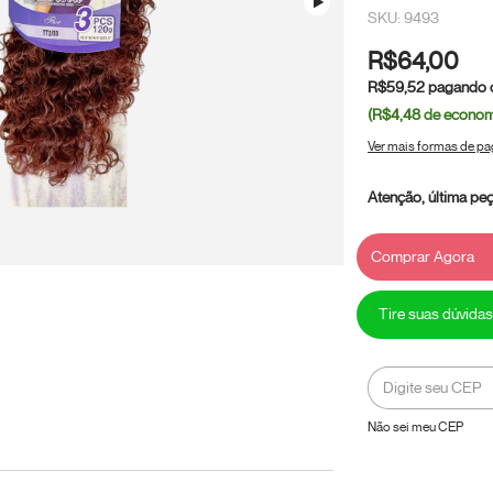
SKU: 9493
R$64,00
R$59,52
pagando 
(R$4,48
de econom
Ver mais formas de p
Atenção, última peç
Tire suas dúvidas
Entregas para o CEP:
Não sei meu CEP