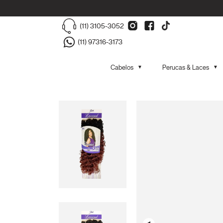
(11) 3105-3052
(11) 97316-3173
Cabelos
Perucas & Laces
▼
▼