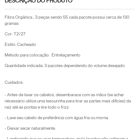
DESCRIÇÃO DO PRODUTO
Fibra Orgânica , 3 peças sendo 55 cada pacote possui cerca de 130
gramas.
Cor: T2/27
Estilo: Cacheado
Método para colocação: Entrelaçamento
Quantidade indicada: 3 pacotes dependendo do volume desejado.
Cuidados:
- Antes de lavar os cabelos, desembarace com as mãos (se achar
nécessário utilize uma tesourinha para tirar as partes mais difícies) da
raiz até as pontas e tire todo o frizz.
- Lave seu cabelo de preferência com água fria ou morna.
- Deixar secar naturalmente.
- Lembrando que ao usar temperatura, após lavados não voltaram a