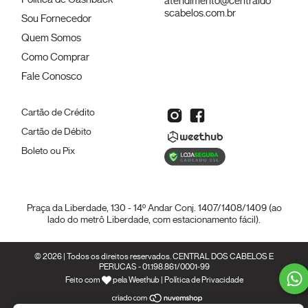
atendimento@centraldo
scabelos.com.br
Sou Fornecedor
Quem Somos
Como Comprar
Fale Conosco
Cartão de Crédito
Cartão de Débito
Boleto ou Pix
Praça da Liberdade, 130 - 14º Andar Conj. 1407/1408/1409 (ao
lado do metrô Liberdade, com estacionamento fácil).
© 2026 | Todos os direitos reservados.
CENTRAL DOS CABELOS E
PERUCAS - 01.198.861/0001-99
Feito com
pela
Weethub
|
Política de Privacidade