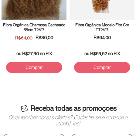
Fibra Orgânica Charmosa Cacheado
Fibra Orgânica Modelo Flor Cor
55cm T2/27
TT2/27
R$30,00
R$64,00
R$64,00
ou
R$27,90
no PIX
ou
R$59,52
no PIX
Comprar
Comprar
Receba todas as promoções
Quer receber nossas ofertas? Cadastre-se e comece a
recebê-las!