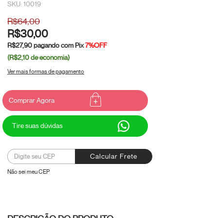
SKU: 10019
R$64,00
R$30,00
R$27,90
pagando com Pix
7%OFF
(R$2,10
de economia)
Ver mais formas de pagamento
Tire suas dúvidas
Alterar CEP
Entregas para o CEP:
Calcular Frete
Não sei meu CEP