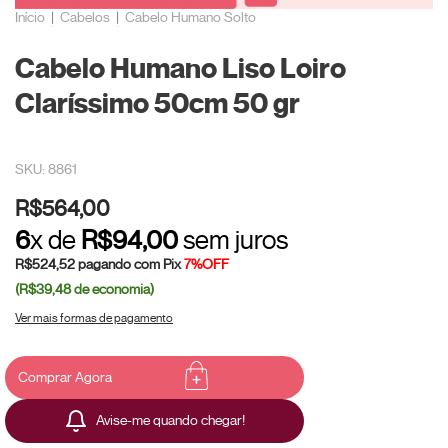
Início
|
Cabelos
|
Cabelo Humano Solto
Cabelo Humano Liso Loiro
Claríssimo 50cm 50 gr
SKU: 8861
R$564,00
6
x de
R$94,00
sem juros
R$524,52
pagando com Pix
7%OFF
(R$39,48
de economia)
Ver mais formas de pagamento
Avise-me quando chegar!