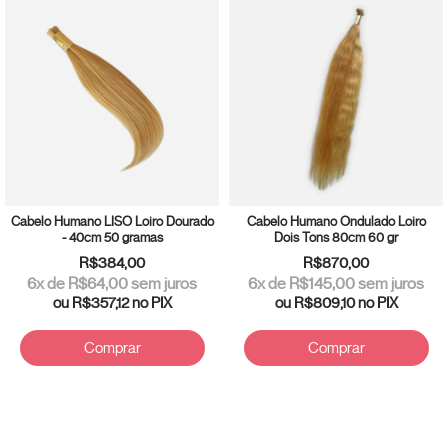
Cabelo Humano LISO Loiro Dourado
Cabelo Humano Ondulado Loiro
- 40cm 50 gramas
Dois Tons 80cm 60 gr
R$384,00
R$870,00
6
x de
R$64,00
sem juros
6
x de
R$145,00
sem juros
ou
R$357,12
no PIX
ou
R$809,10
no PIX
Comprar
Comprar