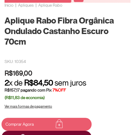
Início
|
Apliques
|
Aplique Rabo
Aplique Rabo Fibra Orgânica
Ondulado Castanho Escuro
70cm
SKU: 10354
R$169,00
2
x de
R$84,50
sem juros
R$157,17
pagando com Pix
7%OFF
(R$11,83
de economia)
Ver mais formas de pagamento