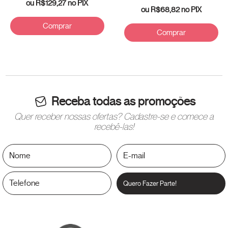
ou
R$129,27
no PIX
ou
R$68,82
no PIX
Comprar
Comprar
Receba todas as promoções
Quer receber nossas ofertas? Cadastre-se e comece a
recebê-las!
Quero Fazer Parte!