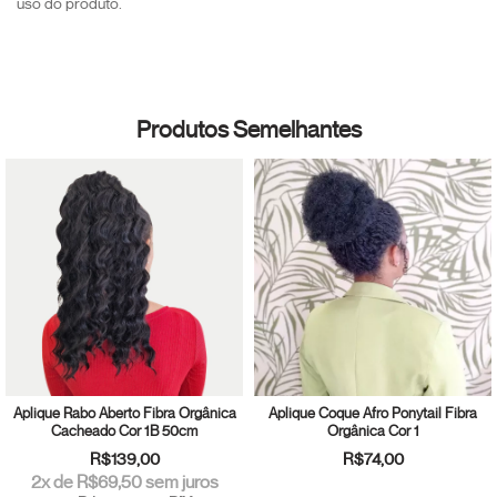
uso do produto.
Produtos Semelhantes
Aplique Rabo Aberto Fibra Orgânica
Aplique Coque Afro Ponytail Fibra
Cacheado Cor 1B 50cm
Orgânica Cor 1
R$139,00
R$74,00
2
x de
R$69,50
sem juros