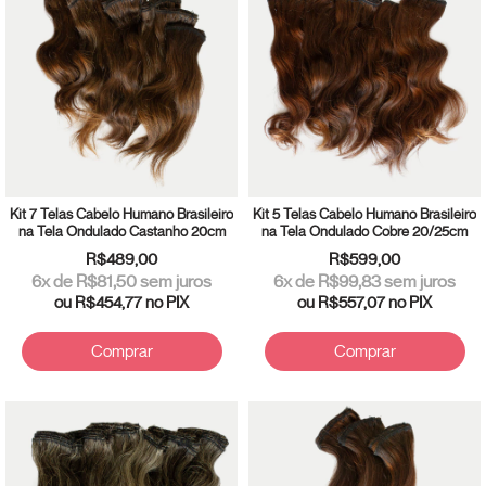
Kit 7 Telas Cabelo Humano Brasileiro
Kit 5 Telas Cabelo Humano Brasileiro
na Tela Ondulado Castanho 20cm
na Tela Ondulado Cobre 20/25cm
R$489,00
R$599,00
6
x de
R$81,50
sem juros
6
x de
R$99,83
sem juros
ou
R$454,77
no PIX
ou
R$557,07
no PIX
Comprar
Comprar