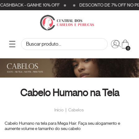
BACK - GANHE 10% OFF
DESCONTO DE 7% OFF NO PIX / 
0
Cabelo Humano na Tela
Início
|
Cabelos
Cabelo Humano na tela para Mega Hair. Faça seu alogamento e
aumente volume e tamanho do seu cabelo