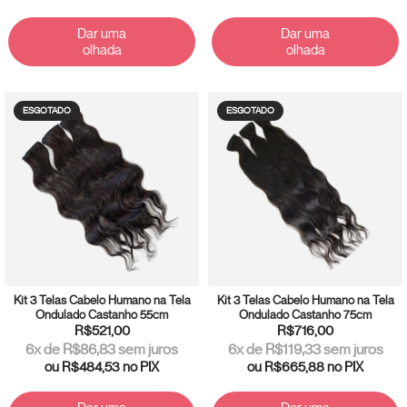
Dar uma
Dar uma
olhada
olhada
ESGOTADO
ESGOTADO
Kit 3 Telas Cabelo Humano na Tela
Kit 3 Telas Cabelo Humano na Tela
Ondulado Castanho 55cm
Ondulado Castanho 75cm
R$521,00
R$716,00
6
x de
R$86,83
sem juros
6
x de
R$119,33
sem juros
ou
R$484,53
no PIX
ou
R$665,88
no PIX