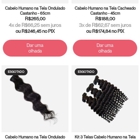
Cabelo Humano na Tela Ondulado
Cabelo Humano na Tela Cacheado
Castanho - 65cm
Castanho - 45cm
R$265,00
R$188,00
4
x de
R$66,25
sem juros
3
x de
R$62,67
sem juros
ou
R$246,45
no PIX
ou
R$174,84
no PIX
Dar uma
Dar uma
olhada
olhada
ESGOTADO
ESGOTADO
Cabelo Humano na Tela Ondulado
Kit 3 Telas Cabelo Humano na Tela