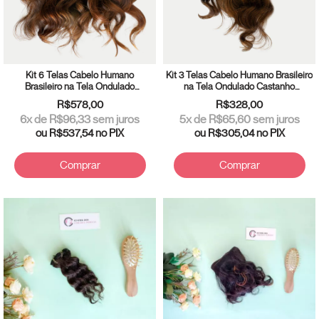
Kit 6 Telas Cabelo Humano
Kit 3 Telas Cabelo Humano Brasileiro
Brasileiro na Tela Ondulado
na Tela Ondulado Castanho
Castanho 25/30cm
20/25cm
R$578,00
R$328,00
6
x de
R$96,33
sem juros
5
x de
R$65,60
sem juros
ou
R$537,54
no PIX
ou
R$305,04
no PIX
Comprar
Comprar