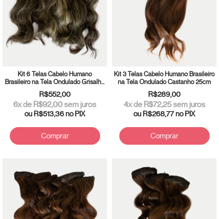
Kit 6 Telas Cabelo Humano
Kit 3 Telas Cabelo Humano Brasileiro
Brasileiro na Tela Ondulado Grisalho
na Tela Ondulado Castanho 25cm
20/25cm
R$552,00
R$289,00
6
x de
R$92,00
sem juros
4
x de
R$72,25
sem juros
ou
R$513,36
no PIX
ou
R$268,77
no PIX
Comprar
Comprar