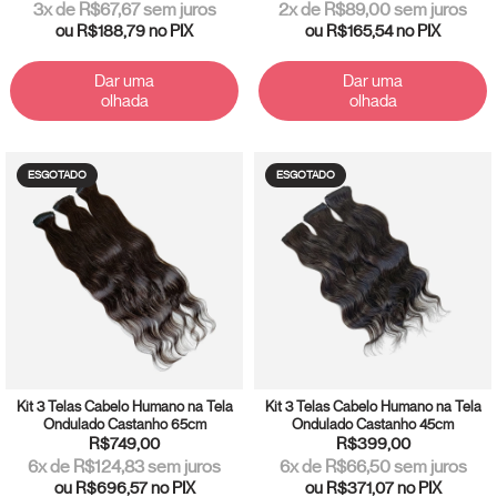
3
x de
R$67,67
sem juros
2
x de
R$89,00
sem juros
ou
R$188,79
no PIX
ou
R$165,54
no PIX
Dar uma
Dar uma
olhada
olhada
ESGOTADO
ESGOTADO
Kit 3 Telas Cabelo Humano na Tela
Kit 3 Telas Cabelo Humano na Tela
Ondulado Castanho 65cm
Ondulado Castanho 45cm
R$749,00
R$399,00
6
x de
R$124,83
sem juros
6
x de
R$66,50
sem juros
ou
R$696,57
no PIX
ou
R$371,07
no PIX