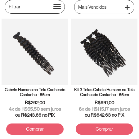
Filtrar
Cabelo Humano na Tela Cacheado
Kit 3 Telas Cabelo Humano na Tela
Castanho - 65cm
Cacheado Castanho - 65cm
R$262,00
R$691,00
4
x de
R$65,50
sem juros
6
x de
R$115,17
sem juros
ou
R$243,66
no PIX
ou
R$642,63
no PIX
Comprar
Comprar