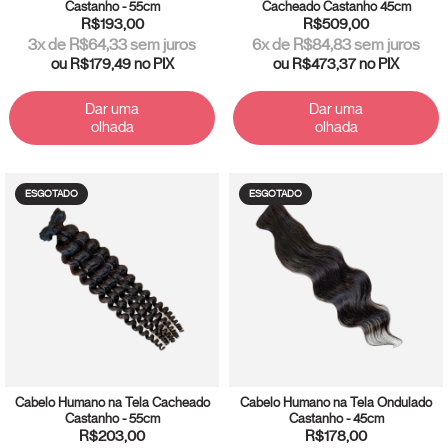
Castanho - 55cm
Cacheado Castanho 45cm
R$193,00
R$509,00
3
x de
R$64,33
sem juros
6
x de
R$84,83
sem juros
ou
R$179,49
no PIX
ou
R$473,37
no PIX
Dar uma
Dar uma
olhada
olhada
ESGOTADO
ESGOTADO
Cabelo Humano na Tela Cacheado
Cabelo Humano na Tela Ondulado
Castanho - 55cm
Castanho - 45cm
R$203,00
R$178,00