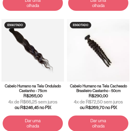
Dar uma
Dar uma
olhada
olhada
ESGOTADO
ESGOTADO
Cabelo Humano na Tela Ondulado
Cabelo Humano na Tela Cacheado
Castanho - 75cm
Brasileiro Castanho - 50cm
R$265,00
R$290,00
4
x de
R$66,25
sem juros
4
x de
R$72,50
sem juros
ou
R$246,45
no PIX
ou
R$269,70
no PIX
Dar uma
Dar uma
olhada
olhada