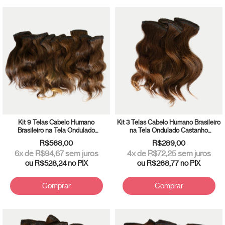
Kit 9 Telas Cabelo Humano
Kit 3 Telas Cabelo Humano Brasileiro
Brasileiro na Tela Ondulado
na Tela Ondulado Castanho
Castanho 15cm
20/25cm
R$568,00
R$289,00
6
x de
R$94,67
sem juros
4
x de
R$72,25
sem juros
ou
R$528,24
no PIX
ou
R$268,77
no PIX
Comprar
Comprar